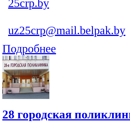
25crp.by
uz25crp@mail.belpak.by
Подробнее
28 городская поликли