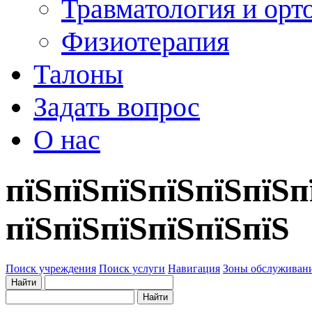
Травматология и орт
Физиотерапия
Талоны
Задать вопрос
О нас
пїЅпїЅпїЅпїЅпїЅпїЅп
пїЅпїЅпїЅпїЅпїЅпїЅ
Поиск учреждения
Поиск услуги
Навигация
Зоны обслуживан